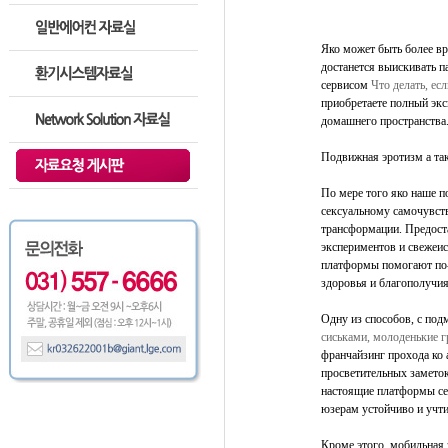
Яко может быть более вр
достанется выискивать п
сервисом
Что делать, ес
приобретаете полный экс
домашнего пространства
Подвижная эротизм а та
По мере того яко наше п
сексуальному самочувств
трансформации. Предос
экспериментов и свежеис
платформы помогают по-н
здоровья и благополучия
Одну из способов, с по
сиськами, молоденькие 
франчайзинг прохода ко 
просветительных заметок
настоящие платформы се
юзерам устойчиво и учти
Кроме этого, мобильная 