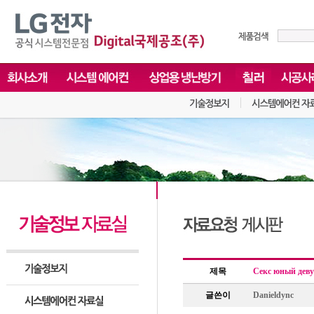
제목
Секс юный дев
글쓴이
Danieldync