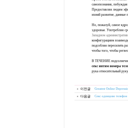
самопознания, побуждая
Предоставляя людям эфи
ихний развитие, данные 
Но, пожалуй, самое ядро
здоровья. Употребляя ср
Западном административ
конфигурациям взаимоде
подсобляя пересилить ра
чтобы того, чтобы регв
В ТЕЧЕНИЕ подсолнечном,
секс интим номера те
рука относительный руку
이전글
Greatest Online Depress
다음글
Секс одинцово телефон